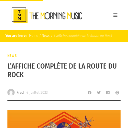
You are here:
Home
/
News
/
L’affiche complète de la Route du Rock
NEWS
L’AFFICHE COMPLÈTE DE LA ROUTE DU
ROCK
Fred
4 juillet 2023