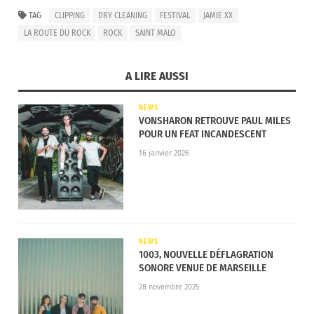
Cleaning
se produiront également sur la scène du
TAG
CLIPPING
DRY CLEANING
FESTIVAL
JAMIE XX
Fort de Saint-Père.
LA ROUTE DU ROCK
ROCK
SAINT MALO
Voici la programmation en détail :
A LIRE AUSSI
MERCREDI 16 AOÛT
NEWS
VONSHARON RETROUVE PAUL MILES
LA NOUVELLE VAGUE
POUR UN FEAT INCANDESCENT
Warmduscher – The Psychotic Monks
16 janvier 2026
JEUDI 17 AOÛT
LA PLAGE ARTE CONCERT
Aoife Nessa Frances
NEWS
1003, NOUVELLE DÉFLAGRATION
LE FORT DE SAINT-PÈRE
SONORE VENUE DE MARSEILLE
M83 – King Gizzard & The Lizard Wizard – Viagra
28 novembre 2025
Boys – Dry Cleaning – Gilla Band – Special Interest