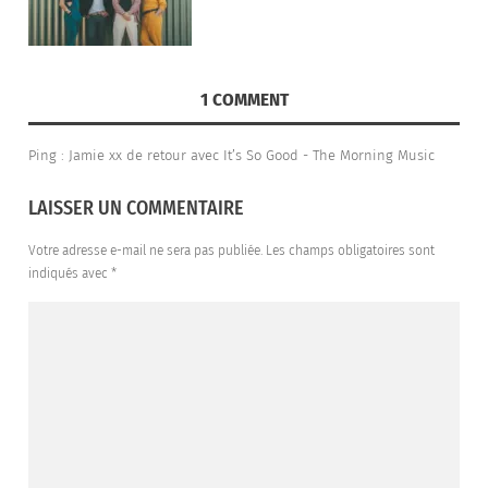
– Jonathan Personne
Marie Davidson (DJ Set)
VENDREDI 18 AOÛT
1 COMMENT
LA PLAGE ARTE CONCERT
Ping :
Jamie xx de retour avec It’s So Good - The Morning Music
Leoni Leoni
LAISSER UN COMMENTAIRE
LE FORT DE SAINT-PÈRE
The Black Angels – Yo La Tengo -Osees – Young
Votre adresse e-mail ne sera pas publiée.
Les champs obligatoires sont
Fathers – clipping. – Billy Nomates – Deena
indiqués avec
*
Abdelwahed – Zone Rouge
SAMEDI 19 AOÛT
LA PLAGE ARTE CONCERT
Grand Blanc
LE FORT DE SAINT-PÈRE