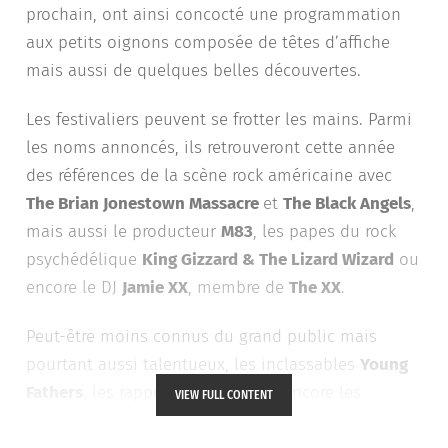
prochain, ont ainsi concocté une programmation
aux petits oignons composée de têtes d’affiche
mais aussi de quelques belles découvertes.
Les festivaliers peuvent se frotter les mains. Parmi
les noms annoncés, ils retrouveront cette année
des références de la scène rock américaine avec
The Brian Jonestown Massacre
et
The Black Angels
,
mais aussi le producteur
M83
, les papes du rock
psychédélique
King Gizzard & The Lizard Wizard
ou
encore le DJ
Jamie XX
, membre de
The XX
.
Peut-être moins connus du grand public mais
pourtant aussi talentueux, les inclassables
Young
Fathers
, les rappeurs
clipping
ou encore les
VIEW FULL CONTENT
nouveaux ambassadeurs du post-punk
Dry