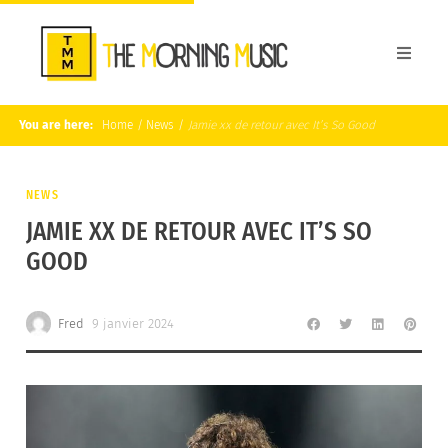
You are here:
Home
/
News
/
Jamie xx de retour avec It’s So Good
NEWS
JAMIE XX DE RETOUR AVEC IT’S SO
GOOD
Fred
9 janvier 2024