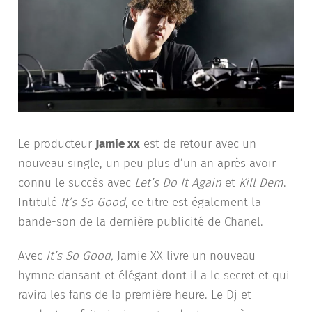
Le producteur
Jamie xx
est de retour avec un
nouveau single, un peu plus d’un an après avoir
connu le succès avec
Let’s Do It Again
et
Kill Dem
.
Intitulé
It’s So Good
, ce titre est également la
bande-son de la dernière publicité de Chanel.
Avec
It’s So Good,
Jamie XX livre un nouveau
hymne dansant et élégant dont il a le secret et qui
ravira les fans de la première heure. Le Dj et