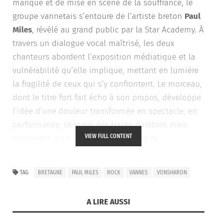
manque et de mise en scène de la souffrance, le
groupe vannetais s’entoure de l’artiste breton
Paul
Miles
, révélé au grand public par la Star Academy. À
travers un dialogue vocal maîtrisé, les deux
chanteurs abordent l’exposition médiatique et la
vulnérabilité qu’elle implique, mettant en lumière
la fragilité de ceux qui s’y confrontent. Le morceau,
dont le titre fort fait écho à son propos, développe
l’idée d’une douleur transformée en spectacle, en
performance, laissant des traces durables mais
VIEW FULL CONTENT
répondant à un besoin plus profond de
reconnaissance ou de sens.
TAG
BRETAGNE
PAUL MILES
ROCK
VANNES
VONSHARON
La rencontre entre la voix profonde et sensible de
Paul Miles et l’énergie rock de vonsharon donne
A LIRE AUSSI
naissance à un titre intense et contrasté, à la fois
cathartique et dérangeant. Une composition qui