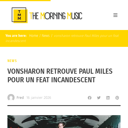
You are here:
Home
/
News
/
vonsharon retrouve Paul Miles pour un feat
incandescent
NEWS
VONSHARON RETROUVE PAUL MILES
POUR UN FEAT INCANDESCENT
Fred
16 janvier 2026