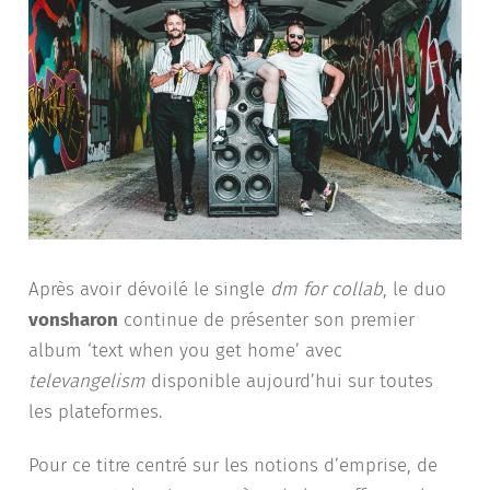
Après avoir dévoilé le single
dm for collab
, le duo
vonsharon
continue de présenter son premier
album ‘text when you get home’ avec
televangelism
disponible aujourd’hui sur toutes
les plateformes.
Pour ce titre centré sur les notions d’emprise, de