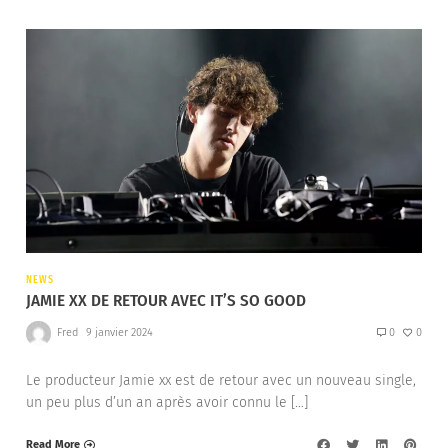
NEWS
JAMIE XX DE RETOUR AVEC IT’S SO GOOD
Fred
9 janvier 2024
0
0
Le producteur Jamie xx est de retour avec un nouveau single,
un peu plus d’un an après avoir connu le […]
Read More