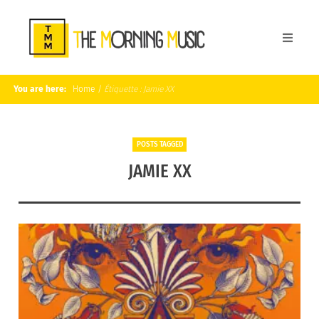
You are here:
Home
/
Étiquette :
Jamie XX
POSTS TAGGED
JAMIE XX