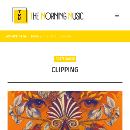
You are here:
Home
/
Étiquette :
clipping
POSTS TAGGED
CLIPPING