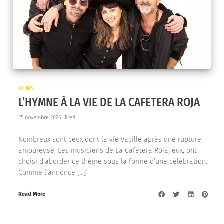
NEWS
L’HYMNE À LA VIE DE LA CAFETERA ROJA
25 novembre 2025
Fred
Nombreux sont ceux dont la vie vacille après une rupture
amoureuse. Les musiciens de La Cafetera Roja, eux, ont
choisi d’aborder ce thème sous la forme d’une célébration.
Comme l’annonce […]
Read More