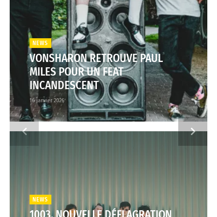
NEWS
VONSHARON RETROUVE PAUL
MILES POUR UN FEAT
INCANDESCENT
16 janvier 2026
NEWS
1003, NOUVELLE DÉFLAGRATION