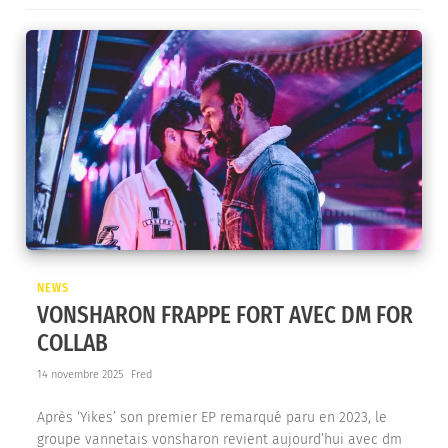
NEWS
VONSHARON FRAPPE FORT AVEC DM FOR
COLLAB
14 novembre 2025
Fred
Après ‘Yikes’ son premier EP remarqué paru en 2023, le
groupe vannetais vonsharon revient aujourd’hui avec dm