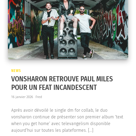
NEWS
VONSHARON RETROUVE PAUL MILES
POUR UN FEAT INCANDESCENT
16 janvier 2026
Fred
Après avoir dévoilé le single dm for collab, le duo
vonsharon continue de présenter son premier album ‘text
when you get home’ avec televangelism disponible
aujourd’hui sur toutes les plateformes. […]