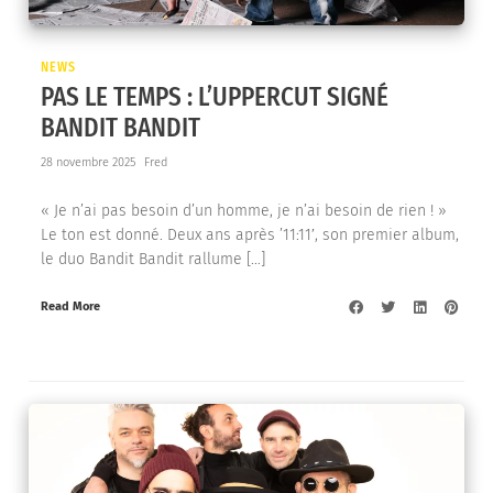
NEWS
PAS LE TEMPS : L’UPPERCUT SIGNÉ
BANDIT BANDIT
28 novembre 2025
Fred
« Je n’ai pas besoin d’un homme, je n’ai besoin de rien ! »
Le ton est donné. Deux ans après ’11:11′, son premier album,
le duo Bandit Bandit rallume […]
Read More