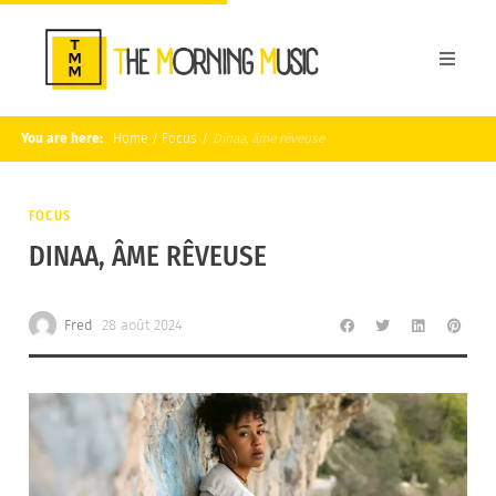
You are here:
Home
/
Focus
/
Dinaa, âme rêveuse
FOCUS
DINAA, ÂME RÊVEUSE
Fred
28 août 2024