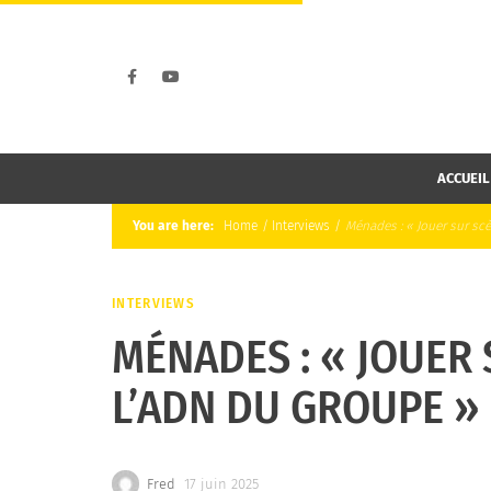
ACCUEIL
You are here:
Home
/
Interviews
/
Ménades : « Jouer sur sc
INTERVIEWS
MÉNADES : « JOUER 
L’ADN DU GROUPE »
Fred
17 juin 2025