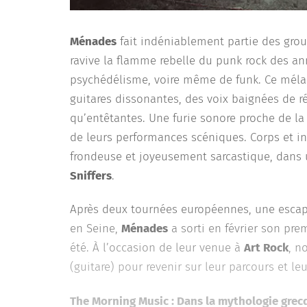
Ménades
fait indéniablement partie des group
ravive la flamme rebelle du punk rock des an
psychédélisme, voire même de funk. Ce méla
guitares dissonantes, des voix baignées de r
qu’entêtantes. Une furie sonore proche de la
de leurs performances scéniques. Corps et 
frondeuse et joyeusement sarcastique, dans
Sniffers
.
Après deux tournées européennes, une escap
en Seine,
Ménades
a sorti en février son pre
été. À l’occasion de leur venue à
Art Rock
, n
(guitare) pour revenir sur leur parcours et leu
The Morning Music : Dans la mythologie grecq