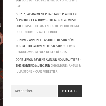
SUR
GUIZ DE TRYO PRÉSENTE SON SINGLE BYE
BYE
GUIZ : "J'AI VRAIMENT PU ME FAIRE PLAISIR EN
ÉCRIVANT CET ALBUM" - THE MORNING MUSIC
SUR
CHRISTOPHE MALI NOUS OFFRE UNE BONNE
DOSE D’HUMOUR AVEC LE BOULET
BON IVER ANNONCE LA SORTIE DE SON 5ÈME
ALBUM - THE MORNING MUSIC
SUR
BON IVER
RENOUE AVEC LA FOLK DE SES DÉBUTS
DOPE LEMON REVIENT AVEC UN NOUVEAU TITRE -
THE MORNING MUSIC
SUR
CHRONIQUE : ANGUS &
JULIA STONE – CAPE FORESTIER
Rechercher :