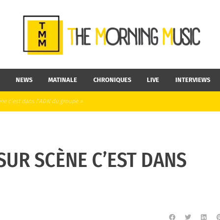
NEWS
MATINALE
CHRONIQUES
LIVE
INTERVIEWS
ène c’est dans l’ADN du groupe »
SUR SCÈNE C’EST DANS