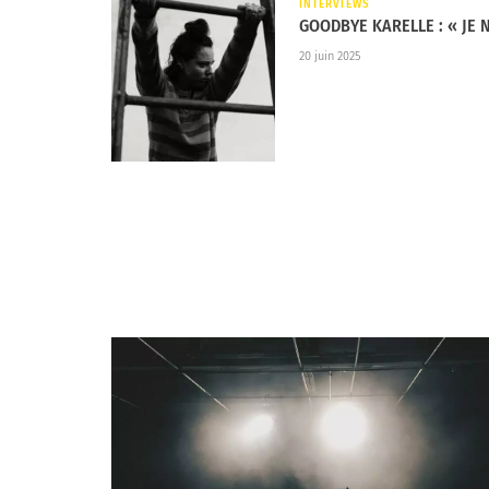
INTERVIEWS
coutent moins chers. On met deux personnes 
GOODBYE KARELLE : « JE 
D’une certaine manière, c’est très bien parce
20 juin 2025
concerts sans avoir été au conservatoire pend
personnes qui sont issus de certaines class
veut faire du rock, c’est compliqué parce que 
personnes qui arrivent sur scène avec un inst
plus difficile de faire du rock en 2025 mais je
résistance.
Eva
: Je pense que c’est surtout la musique 
Dauphin, cela pose un certain problème au ni
passages radio potentiels. Ce qui est le cas 
TMM : Votre premier album ‘Sur leurs cendres’ 
résolument punk aux textes engagés, en rés
bouleversements. Sans parler de révolution, i
inquiétudes, vos colères dans vos chansons. 