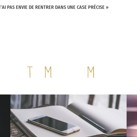
sur scène, on branche une clé usb et on crée un live.
N’AI PAS ENVIE DE RENTRER DANS UNE CASE PRÉCISE »
 que ça démocratise l’accès à la scène. On peut faire des
ant dix ans. L’accès à la musique est facilité pour des
es sociales, des personnes queer ou racisées. Mais quand 
l’industrie n’est pas toujours prête à accueillir cinq
rument. C’est donc peut-être sur cet aspect là que c’est
 n’ai pas l’impression qu’il y ait une sorte de lutte ou de
que nous avons envie de faire sur scène. Mais comme dis
veau de l’industrie, comme le fait d’avoir moins de
aussi pour d’autres styles musicaux.
est paru en février dernier. Il s’inscrit dans une veine
onance avec une époque marquée par de multiples
l y a cette volonté de faire entendre votre voix, vos
Je pense à Une balle de plus ou au titre éponyme.