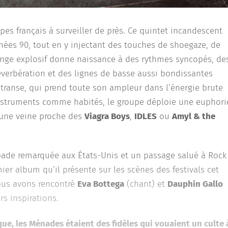
es français à surveiller de près. Ce quintet incandescent
nées 90, tout en y injectant des touches de shoegaze, de
nge explosif donne naissance à des rythmes syncopés, de
éverbération et des lignes de basse aussi bondissantes
 transe, qui prend toute son ampleur dans l’énergie brute
instruments comme habités, le groupe déploie une euphori
 une veine proche des
Viagra Boys
,
IDLES
ou
Amyl & the
ade remarquée aux États-Unis et un passage salué à Rock
mier album qu’il présente sur les scènes des festivals cet
ous avons rencontré
Eva Bottega
(chant) et
Dauphin Gallo
rs inspirations.
ue, les Ménades étaient des fidèles qui vouaient un culte 