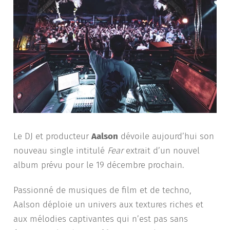
Le DJ et producteur
Aalson
dévoile aujourd’hui son
nouveau single intitulé
Fear
extrait d’un nouvel
album prévu pour le 19 décembre prochain.
Passionné de musiques de film et de techno,
Aalson déploie un univers aux textures riches et
aux mélodies captivantes qui n’est pas sans