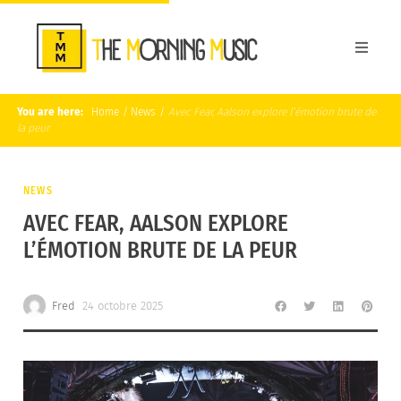
You are here:
Home
/
News
/
Avec Fear, Aalson explore l’émotion brute de
la peur
NEWS
AVEC FEAR, AALSON EXPLORE
L’ÉMOTION BRUTE DE LA PEUR
Fred
24 octobre 2025