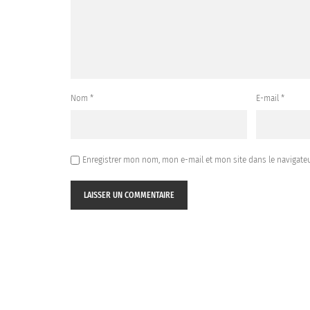
Nom
*
E-mail
*
Enregistrer mon nom, mon e-mail et mon site dans le navigat