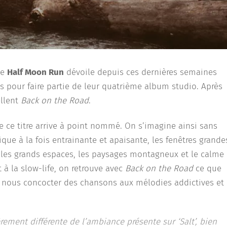
pe
Half Moon Run
dévoile depuis ces dernières semaines
sis pour faire partie de leur quatrième album studio. Après
ellent
Back on the Road
.
 ce titre arrive à point nommé. On s’imagine ainsi sans
ique à la fois entrainante et apaisante, les fenêtres grande
n les grands espaces, les paysages montagneux et le calme
t à la slow-life, on retrouve avec
Back on the Road
ce que
 : nous concocter des chansons aux mélodies addictives et
ment différente de l’ambiance présente sur ‘Salt’, bien