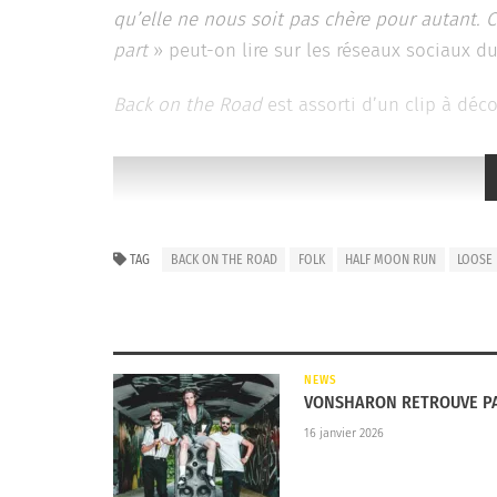
qu’elle ne nous soit pas chère pour autant. 
part
» peut-on lire sur les réseaux sociaux d
Back on the Road
est assorti d’un clip à déco
TAG
BACK ON THE ROAD
FOLK
HALF MOON RUN
LOOSE
NEWS
VONSHARON RETROUVE PA
16 janvier 2026