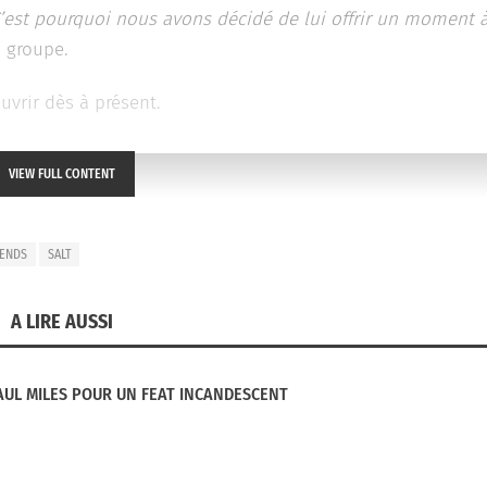
C’est pourquoi nous avons décidé de lui offrir un moment 
u groupe.
uvrir dès à présent.
VIEW FULL CONTENT
 ENDS
SALT
A LIRE AUSSI
UL MILES POUR UN FEAT INCANDESCENT