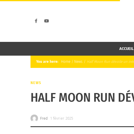
ACCUEIL
You are here:
Home
/
News
/
Half Moon Run dévoile un inéd
NEWS
HALF MOON RUN DÉV
Fred
1 février 2025