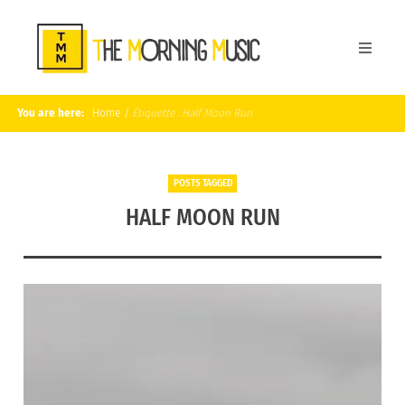
You are here:
Home
/
Étiquette :
Half Moon Run
POSTS TAGGED
HALF MOON RUN