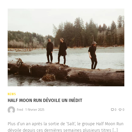
NEWS
HALF MOON RUN DÉVOILE UN INÉDIT
Fred
1 février 2025
0
0
Plus d’un an après la sortie de ‘Salt’, le groupe Half Moon Run
dévoile depuis ces dernières semaines plusieurs titres […]