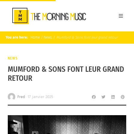
You are here:
Home
/
News
/
Mumford & Sons font leur grand retour
NEWS
MUMFORD & SONS FONT LEUR GRAND
RETOUR
Fred
17 janvier 2025