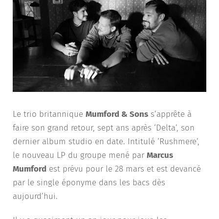
Le trio britannique
Mumford & Sons
s’apprête à
faire son grand retour, sept ans après ‘Delta’, son
dernier album studio en date. Intitulé ‘Rushmere’,
le nouveau LP du groupe mené par
Marcus
Mumford
est prévu pour le 28 mars et est devancé
par le single éponyme dans les bacs dès
aujourd’hui.