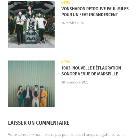
NEWS
prochainement.
VONSHARON RETROUVE PAUL MILES
POUR UN FEAT INCANDESCENT
Voici la tracklist de Rushmere :
16 janvier 2026
1. Malibu
2. Caroline
3. Rushmere
NEWS
4. Monochrome
1003, NOUVELLE DÉFLAGRATION
SONORE VENUE DE MARSEILLE
5. Truth
28 novembre 2025
6. Where It Belongs
7. Anchor
8. Surrender
9. Blood On The Page (feat. Madison Cunningham)
10. Carry On
LAISSER UN COMMENTAIRE
Votre adresse e-mail ne sera pas publiée.
Les champs obligatoires sont