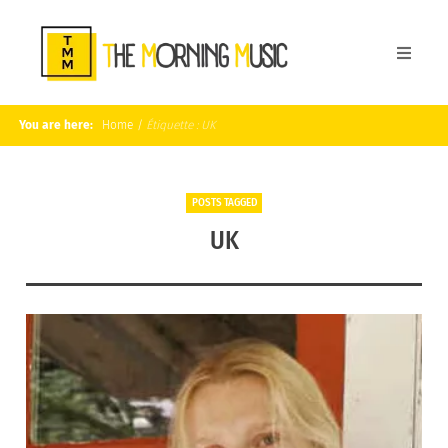
You are here:
Home
/
Étiquette :
UK
POSTS TAGGED
UK