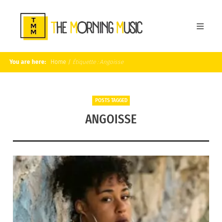
You are here:
Home
/
Étiquette :
Angoisse
POSTS TAGGED
ANGOISSE