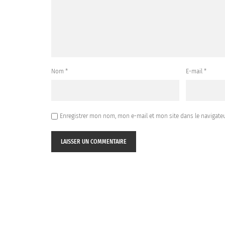
Nom
*
E-mail
*
Enregistrer mon nom, mon e-mail et mon site dans le navigat