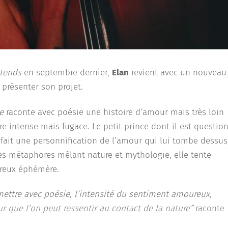
ttends
en septembre dernier,
Elan
revient avec un nouveau
présenter son projet.
ce
raconte avec poésie une histoire d’amour mais très loin
tre intense mais fugace. Le petit prince dont il est question
fait une personnification de l’amour qui lui tombe dessus
 des métaphores mêlant nature et mythologie, elle tente
oureux éphémère.
smettre avec poésie, l’intensité du sentiment amoureux,
r que l’on peut ressentir au contact de la nature”
raconte