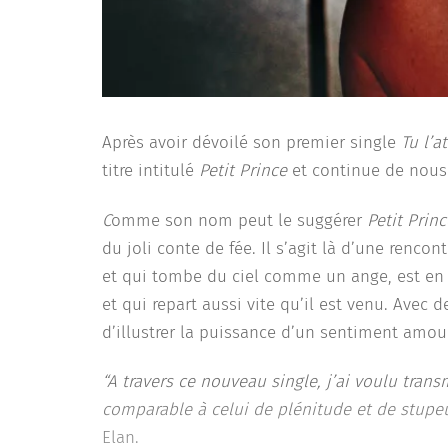
Après avoir dévoilé son premier single
Tu l’a
titre intitulé
Petit Prince
et continue de nous 
C
omme son nom peut le suggérer
Petit Prin
du joli conte de fée. Il s’agit là d’une rencon
et qui tombe du ciel comme un ange, est en 
et qui repart aussi vite qu’il est venu. Avec
d’illustrer la puissance d’un sentiment am
“A travers ce nouveau single, j’ai voulu tran
comparable à celui de plénitude et de stupeu
Elan.