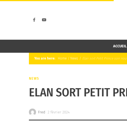
ACCUEIL
You are here:
Home
/
News
/
Elan sort Petit Prince son nou
NEWS
ELAN SORT PETIT P
Fred
2 février 2024