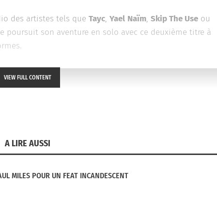
io des artistes tels que
Tayc
,
Yael
Naïm
,
Skip The Use
ou
ste poursuit son aventure en solo avec ce deuxième titre à
ormes.
VIEW FULL CONTENT
A LIRE AUSSI
UL MILES POUR UN FEAT INCANDESCENT