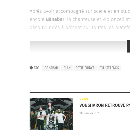
Après avoir accompagné sur scène et en stud
encore
Bénabar
, la chanteuse et violoncelli
découvrir dès à présent sur toutes les platef
TAG
BENABAR
ELAN
PETIT PRINCE
TU L'ATTENDS
NEWS
VONSHARON RETROUVE PA
16 janvier 2026