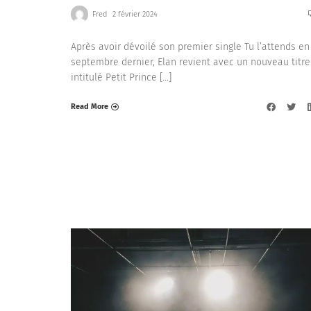
Fred
2 février 2024
Après avoir dévoilé son premier single Tu l’attends en
septembre dernier, Elan revient avec un nouveau titre
intitulé Petit Prince […]
Read More