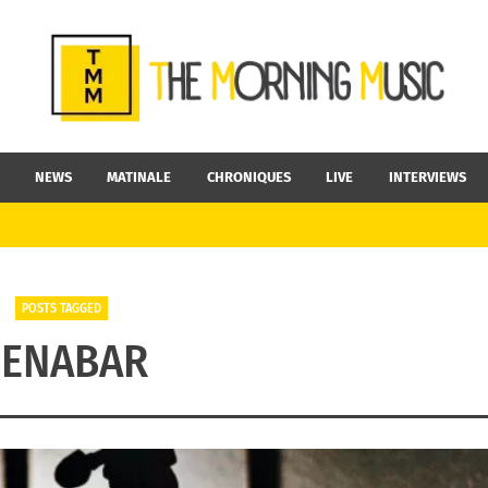
NEWS
MATINALE
CHRONIQUES
LIVE
INTERVIEWS
POSTS TAGGED
BENABAR