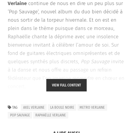
Verlaine
continue de nous en dire un peu plus sur
‘Pop Sauvage’, nouvel album du duo bien décidé à
nous sortir de la torpeur hivernale. Et on est en
plein dans le thème puisque dans ce morceau,
Raphaëlle chante la déprime avec une insolence
bienvenue invitant à célébrer l’amour de soi. Sur
fond de guitares électriques omniprésentes et de
quelques synthés plus discrets,
Pop Sauvage
invite
à la danse et nous offre au passage un refrain
fédérateur que l’on imagine reprendre en chœur en
VIEW FULL CONTENT
concert.
Metro Verlaine sera d’ailleurs sur la scène de la
TAG
AXEL VERLAINE
LA BOULE NOIRE
METRO VERLAINE
Boule Noire à Paris le 23 mars et sur celle du
POP SAUVAGE
RAPHAËLLE VERLAINE
Métaphone à Lens le 5 avril.