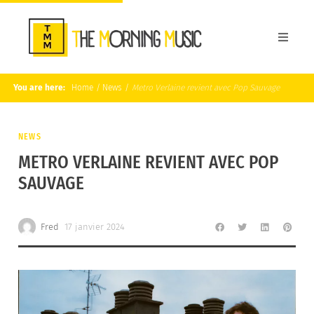
You are here:
Home
/
News
/
Metro Verlaine revient avec Pop Sauvage
NEWS
METRO VERLAINE REVIENT AVEC POP
SAUVAGE
Fred
17 janvier 2024