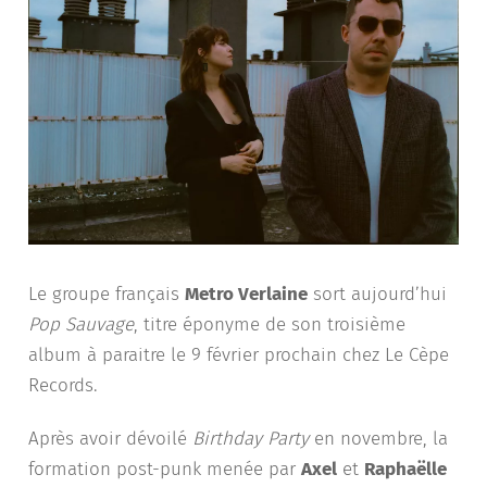
Le groupe français
Metro Verlaine
sort aujourd’hui
Pop Sauvage
, titre éponyme de son troisième
album à paraitre le 9 février prochain chez Le Cèpe
Records.
Après avoir dévoilé
Birthday Party
en novembre, la
formation post-punk menée par
Axel
et
Raphaëlle