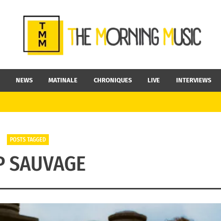
NEWS
MATINALE
CHRONIQUES
LIVE
INTERVIEWS
POSTS TAGGED
P SAUVAGE