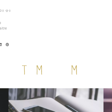
0
0
p
aitre