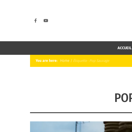
ACCUEIL
You are here:
Home
/
Étiquette :
Pop Sauvage
PO