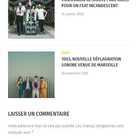
POUR UN FEAT INCANDESCENT
En attendant la sortie de ce nouvel album, vous
16 janvier 2026
pouvez retrouver la chanteuse sur scène. Elle se
produira notamment les 16 et 17 novembre au
Zénith de Paris. Plus proche de chez nous, elle
jouera à Plougastel le 28 mars et à
Vannes
le 29
NEWS
mars 2024.
1003, NOUVELLE DÉFLAGRATION
SONORE VENUE DE MARSEILLE
28 novembre 2025
LAISSER UN COMMENTAIRE
Votre adresse e-mail ne sera pas publiée.
Les champs obligatoires sont
indiqués avec
*