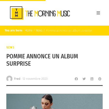
You are here:
Home
/
News
/
Pomme annonce un album surprise
NEWS
POMME ANNONCE UN ALBUM
SURPRISE
Fred
12 novembre 2023