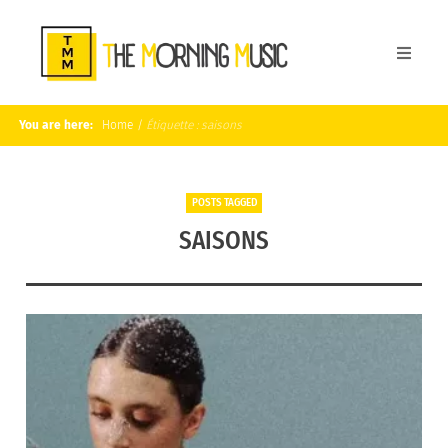
You are here:
Home
/
Étiquette :
saisons
POSTS TAGGED
SAISONS