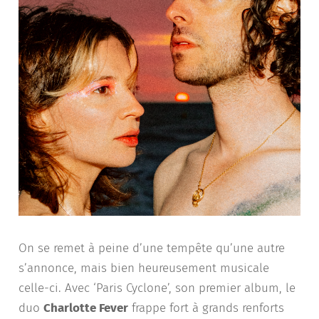
On se remet à peine d’une tempête qu’une autre
s’annonce, mais bien heureusement musicale
celle-ci. Avec ‘Paris Cyclone’, son premier album, le
duo
Charlotte Fever
frappe fort à grands renforts