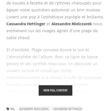
de boules à facette et de rythmes chaloupés pour
égayer notre quotidien automnal un brin morose.
Livrant une pop à l’esthétique espiègle et brûlante,
Cassandra Hettinger
et
Alexandre Mielczarek
nous
emmènent sur les rivages agités d’une plage de
sable chaud.
Et d’emblée,
Plage convexe
donne le ton et
l’atmosphère de l’album. Avec sa ligne de basse
groovy et ses synthés tropicaux, on découvre un
univers solaire et coloré qui invite
irrémédiablement à la danse. Il suffit de quelques
minutes pour embarquer dans l’imaginaire
VIEW FULL CONTENT
poétique et aquatique du duo et se laisser
submerger par un flot de good vibes qui réchauffe
en ce mois de novembre. Au fil de l’album,
TAG
ALEXANDRE MIELCZAREK
CASSANDRA HETTINGER