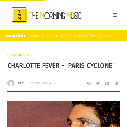
You are here:
Home
/
Chroniques
/
Charlotte Fever – ‘Paris Cyclone’
CHRONIQUES
CHARLOTTE FEVER – ‘PARIS CYCLONE’
Fred
10 novembre 2023