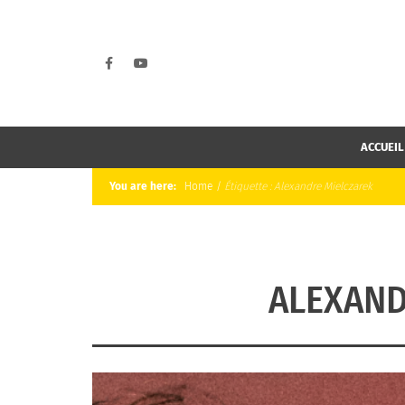
ACCUEIL
You are here:
Home
/
Étiquette :
Alexandre Mielczarek
ALEXAND