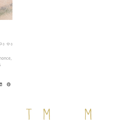
0
0
nonce,
s