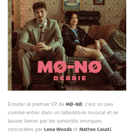
Écouter le premier EP de
MØ-NØ
, c’est un peu
comme entrer dans un laboratoire musical et se
laisser bercer par les sonorités oniriques
concoctées par
Lena Woods
et
Matteo Casati
.