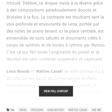
Intitulé ‘Debbie’, ce disque invite à la rêverie grâce
à des compositions paradoxalement douces et
brutales à la fois. Le contraste est troublant tant la
voix profonde et envoutante de Lena, portée par
des notes de piano tenant ici la place centrale, est
entremêlée de sons saturés et dissonants créés à
coups de synthés et de boites à rythme par Matteo.
C’est ce qui fait toute l’originalité du projet et le
résultat est sans conteste surprenant et captivant.
Lena Woods
et
Matteo Casati
se sont connus il y a
dix ans sur les bancs du conservatoire de Paris.
Après plusieurs expérimentations musicales, il
VIEW FULL CONTENT
décident de créer
MØ-NØ
, sorte de projet hybride
aux frontières de la pop, de la musique
électronique et du rock. Leurs influences sont
TAG
ADHD
FREEDOM
LENA WOODS
MATTEO CASATI
MØ-NØ