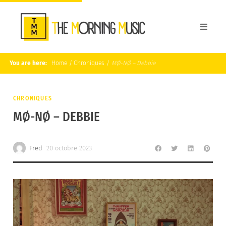
You are here:
Home
/
Chroniques
/
MØ-NØ – Debbie
CHRONIQUES
MØ-NØ – DEBBIE
Fred
20 octobre 2023