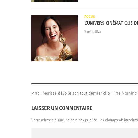
S’accompagnant souvent d’un piano, Morisse 
maladie (
Alouette)
, les relations amoureuses
FOCUS
monde (
Chanson Fleur
). Des sujets parfois l
L’UNIVERS CINÉMATIQUE D
tout en elle inspire la douceur et la délicate
9 avril 2025
émouvants, des chansons balaises comme elle 
dans la lignée d’auteurs tels que
Francis Cab
Ping :
Morisse dévoile son tout dernier clip - The Morning
LAISSER UN COMMENTAIRE
Votre adresse e-mail ne sera pas publiée.
Les champs obligatoire