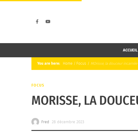
ACCUEIL
You are here:
Home
/
Focus
/
MOrisse, la douceur incarnée
FOCUS
MORISSE, LA DOUCE
Fred
28 décembre 2023