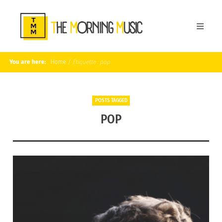
You are here:
Home
/
Étiquette :
pop
POSTS TAGGED
POP