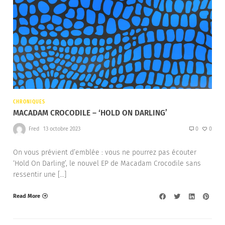
CHRONIQUES
MACADAM CROCODILE – ‘HOLD ON DARLING’
Fred
13 octobre 2023
0
0
On vous prévient d’emblée : vous ne pourrez pas écouter
‘Hold On Darling’, le nouvel EP de Macadam Crocodile sans
ressentir une […]
Read More