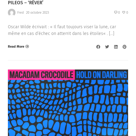
PILEOS – ‘RÊVER’
Fred
20 octobre 2023
0
0
Oscar Wilde écrivait : « Il faut toujours viser la lune, car
même en cas d’échec on atterrit dans les étoiles« . […]
Read More