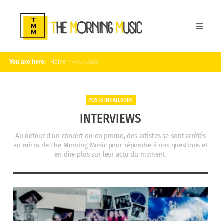
You are here:
Home
/
Interviews
POSTS IN CATEGORY
INTERVIEWS
Au détour d’un concert ou en promo, des artistes se sont arrêtés
au micro de The Morning Music pour répondre à nos questions et
en dire plus sur leur actu du moment.