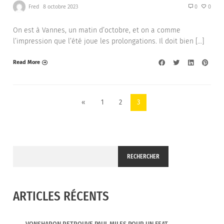
Fred
8 octobre 2023
0
0
On est à Vannes, un matin d’octobre, et on a comme
l’impression que l’été joue les prolongations. Il doit bien […]
Read More
«
1
2
3
RECHERCHER
ARTICLES RÉCENTS