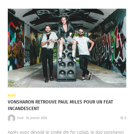
NEWS
VONSHARON RETROUVE PAUL MILES POUR UN FEAT
INCANDESCENT
Fred
16 janvier 2026
0
Après avoir dévoilé le single dm for collab, le duo vonsharon