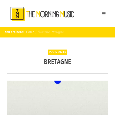
You are here:
Home
/
Étiquette :
Bretagne
POSTS TAGGED
BRETAGNE