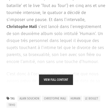
bataille’ et le live ‘Tout au Tour’) en cinq ans et une
tournée intensive, le quatuor a décidé de
s’imposer une pause. Et dans l’intervalle,
Christophe Mali
s’est lancé dans l’enregistrement
de son deuxième album solo intitulé ‘Humain’. Un
disque très personnel dans lequel il évoque des
sujets touchant à l’intime tel que le divorce de ses
parents, sa bisexualité, son lien avec son frère ou
encore l’amitié, non sans une touche d’humour.
C’est donc à l’occasion de cette sortie que nous
VIEW FULL CONTENT
avions prévu de se rencontrer sur une date de sa
tournée le menant en Finistère. Malheureusement,
le calendrier en a voulu autrement. Mais qu’à cela
TAG
ALAIN SOUCHON
CHRISTOPHE MALI
HUMAIN
LE BOULET
ne tienne ! Nous avons finalement pu échanger par
TRYO
téléphone pour évoquer la genèse de ce disque