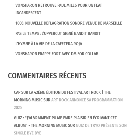
je l’espère, sans garder les mêmes blessures que
VONSHARON RETROUVE PAUL MILES POUR UN FEAT
nous avons pu avoir. J’ai plusieurs enfants mais j’ai
INCANDESCENT
choisi de mettre la petite dernière sur la pochette.
1003, NOUVELLE DÉFLAGRATION SONORE VENUE DE MARSEILLE
Quand je la regarde, j’ai l’impression de voir une
PAS LE TEMPS : L’UPPERCUT SIGNÉ BANDIT BANDIT
horloge avec une grande aiguille et une petite
aiguille. C’est mon interprétation complètement
L’HYMNE À LA VIE DE LA CAFETERA ROJA
barrée (rires).
VONSHARON FRAPPE FORT AVEC DM FOR COLLAB
TMM : Comment as-tu abordé l’écriture de ce
COMMENTAIRES RÉCENTS
disque très personnel et plein de poésie ?
Christophe Mali
: J’ai commencé cet album avec
CAP SUR LA 42ÈME ÉDITION DU FESTIVAL ART ROCK | THE
l’optique d’écrire sur des thèmes que je n’abordais
MORNING MUSIC
SUR
ART ROCK ANNONCE SA PROGRAMMATION
pas, ou peu, avec Tryö. Je voulais quelque chose de
2025
plus intime, je voulais oser parler de moi-même,
GUIZ : "J'AI VRAIMENT PU ME FAIRE PLAISIR EN ÉCRIVANT CET
de ma famille. Je pense qu’à un moment donné, le
ALBUM" - THE MORNING MUSIC
SUR
GUIZ DE TRYO PRÉSENTE SON
personnel et l’intime peuvent avoir une portée
SINGLE BYE BYE