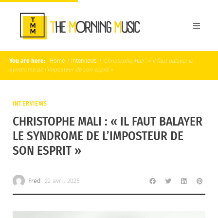
You are here:
Home
/
Interviews
/
Christophe Mali : « Il faut balayer le
syndrome de l’imposteur de son esprit »
INTERVIEWS
CHRISTOPHE MALI : « IL FAUT BALAYER
LE SYNDROME DE L’IMPOSTEUR DE
SON ESPRIT »
Fred
22 avril 2025