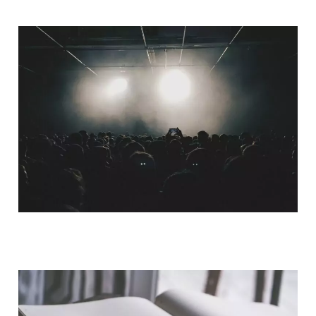
TMM : C’est vrai qu’on se demande parfois
comment, après un siècle, on réussit encore à créer
de nouvelles mélodies
avec une guitare…
Christophe Mali
: C’est fou ! Cela passe par balayer
le syndrome de l’imposteur de son esprit . En se
disant que de toute façon, on n’inventera rien de
nouveau. Il faut oser faire preuve de simplicité
parfois, écrire sur des accords qui ont déjà été
utilisés un nombre incalculable de fois, sans se
brider parce que le risque, c’est de ne plus réussir
QUI SOMMES-NOUS ?
à composer une seule note.
TMM : Tu l’as déjà évoqué mais tu traites de thèmes
variés dans cet album où pour la première fois tu
vas plus en profondeur. Tu y parles de ton enfance,