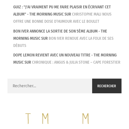
universelle et c’est ça qui m’intéressait. J’avais
GUIZ : "J'AI VRAIMENT PU ME FAIRE PLAISIR EN ÉCRIVANT CET
donc des textes qui n’attendaient que des
ALBUM" - THE MORNING MUSIC
SUR
CHRISTOPHE MALI NOUS
mélodies. Je n’arrivais pas à en mettre parce que ça
OFFRE UNE BONNE DOSE D’HUMOUR AVEC LE BOULET
me touchait trop. Je suis donc allé à la rencontre
BON IVER ANNONCE LA SORTIE DE SON 5ÈME ALBUM - THE
de compositeurs et amis avec qui j’ai fais des
MORNING MUSIC
SUR
BON IVER RENOUE AVEC LA FOLK DE SES
sessions et j’ai adoré ça. D’un mot ou d’un bout de
DÉBUTS
texte sont nées des chansons qu’on a construit à
DOPE LEMON REVIENT AVEC UN NOUVEAU TITRE - THE MORNING
quatre, à huit et même à douze mains pour la
MUSIC
SUR
CHRONIQUE : ANGUS & JULIA STONE – CAPE FORESTIER
dernière de l’album. Ça m’a permit d’ouvrir de
nouvelles portes parce qu’après trente ans à
Rechercher :
composer des chansons, j’avais l’impression de
tourner en rond et d’écrire toujours les mêmes
mélodies. Le fait de m’entourer de nouvelles
personnes et de nouvelles inspirations, ça m’a
permit de me surprendre dans ma manière de
créer.