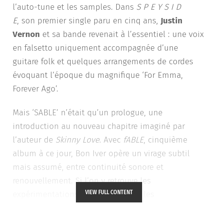
l’auto-tune et les samples. Dans
S P E Y S I D
E
, son premier single paru en cinq ans,
Justin
Vernon
et sa bande revenait à l’essentiel : une voix
en falsetto uniquement accompagnée d’une
guitare folk et quelques arrangements de cordes
évoquant l’époque du magnifique ‘For Emma,
Forever Ago’.
Mais ‘SABLE’ n’était qu’un prologue, une
introduction au nouveau chapitre imaginé par
l’auteur de
Skinny Love
. Avec
fABLE
, cinquième
album à ce jour, Bon Iver opère un virage subtil
mais assumé, entre continuité sonore et
renouvellement. Si l’on y retrouve les
VIEW FULL CONTENT
expérimentations électroniques et les
arrangements fragmentés qui ont façonné ’22, A