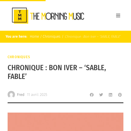
You are here:
Home
/
Chroniques
/
Chronique : Bon Iver – ‘SABLE, fABLE’
CHRONIQUES
CHRONIQUE : BON IVER – ‘SABLE,
FABLE’
Fred
11 avril 2025