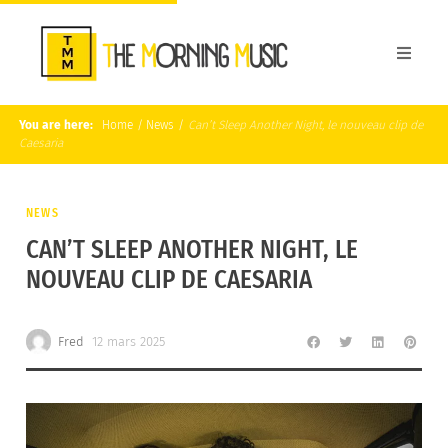
You are here:
Home
/
News
/
Can’t Sleep Another Night, le nouveau clip de
Caesaria
NEWS
CAN’T SLEEP ANOTHER NIGHT, LE
NOUVEAU CLIP DE CAESARIA
Fred
12 mars 2025