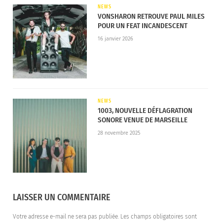
NEWS
version deluxe de leur album ‘Tonight Will Only
VONSHARON RETROUVE PAUL MILES
Make Me Love You More’, prévue pour le printemps.
POUR UN FEAT INCANDESCENT
16 janvier 2026
NEWS
1003, NOUVELLE DÉFLAGRATION
SONORE VENUE DE MARSEILLE
28 novembre 2025
LAISSER UN COMMENTAIRE
Votre adresse e-mail ne sera pas publiée.
Les champs obligatoires sont