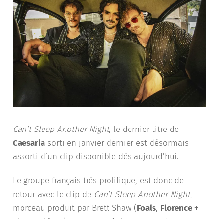
Can’t Sleep Another Night
, le dernier titre de
Caesaria
sorti en janvier dernier est désormais
assorti d’un clip disponible dès aujourd’hui.
Le groupe français très prolifique, est donc de
retour avec le clip de
Can’t Sleep Another Night
,
morceau produit par Brett Shaw (
Foals
,
Florence +