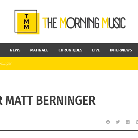
NEWS
MATINALE
CHRONIQUES
LIVE
INTERVIEWS
rninger
R MATT BERNINGER