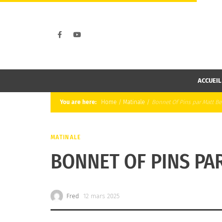
ACCUEIL
You are here:
Home
/
Matinale
/
Bonnet Of Pins par Matt Be
MATINALE
BONNET OF PINS PA
Fred
12 mars 2025