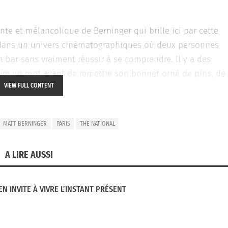
ante et mélancolique de Berninger qui brille ici par cette
 dans un univers cinématographiques où deux personnes
n bar sans vraiment réussir à se comprendre. Il y a des
 dire un mot avant de remettre son bonnet orné de pins, de
VIEW FULL CONTENT
MATT BERNINGER
PARIS
THE NATIONAL
A LIRE AUSSI
EN INVITE À VIVRE L’INSTANT PRÉSENT