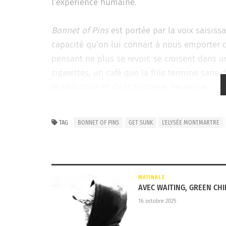
l’expérience humaine.
Bonnet of Pins
est portée par la voix saisiss
capacité qu’on lui connait à nous emporter
pensant ne plus se revoir, se croisent dans u
cigarettes, un café que la fille termine sans
la séduction et de la tristesse, heureuse.
TAG
BONNET OF PINS
GET SUNK
L'ELYSÉE MONTMARTRE
MATINALE
AVEC WAITING, GREEN CHI
16 octobre 2025