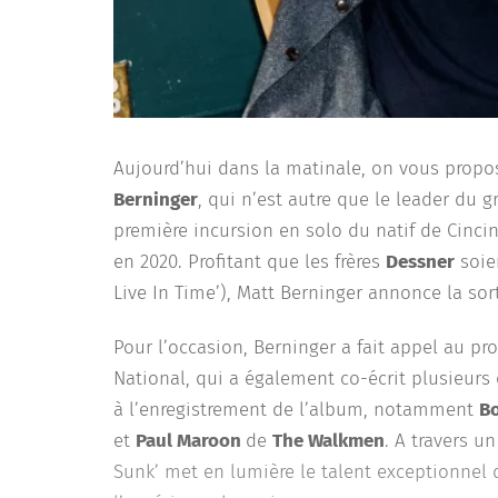
Aujourd’hui dans la matinale, on vous propo
Berninger
, qui n’est autre que le leader du 
première incursion en solo du natif de Cincinn
en 2020. Profitant que les frères
Dessner
soie
Live In Time’), Matt Berninger annonce la sor
Pour l’occasion, Berninger a fait appel au p
National, qui a également co-écrit plusieurs
à l’enregistrement de l’album, notamment
Bo
et
Paul Maroon
de
The Walkmen
. A travers u
Sunk’ met en lumière le talent exceptionnel d