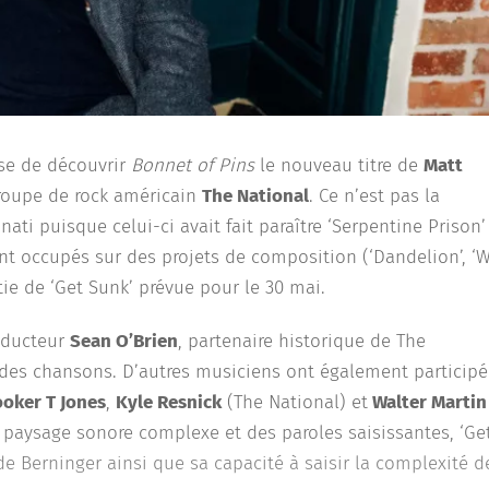
se de découvrir
Bonnet of Pins
le nouveau titre de
Matt
groupe de rock américain
The National
. Ce n’est pas la
ati puisque celui-ci avait fait paraître ‘Serpentine Prison’
nt occupés sur des projets de composition (‘Dandelion’, ‘
tie de ‘Get Sunk’ prévue pour le 30 mai.
roducteur
Sean O’Brien
, partenaire historique de The
 des chansons. D’autres musiciens ont également participé
oker T Jones
,
Kyle Resnick
(The National) et
Walter Martin
n paysage sonore complexe et des paroles saisissantes, ‘Ge
e Berninger ainsi que sa capacité à saisir la complexité d