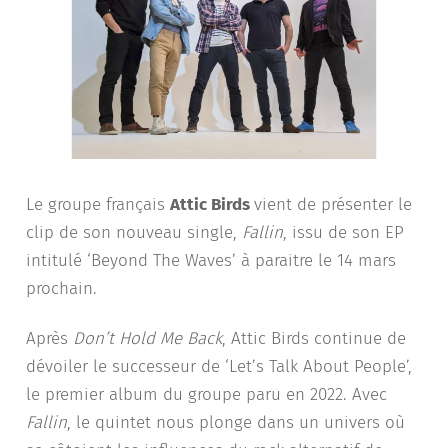
Le groupe français
Attic Birds
vient de présenter le
clip de son nouveau single,
Fallin
, issu de son EP
intitulé ‘Beyond The Waves’ à paraitre le 14 mars
prochain.
Après
Don’t Hold Me Back
, Attic Birds continue de
dévoiler le successeur de ‘Let’s Talk About People’,
le premier album du groupe paru en 2022. Avec
Fallin
, le quintet nous plonge dans un univers où