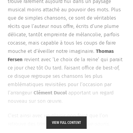
trouve rarement aujourd’hui dans un paysage
musical moins attaché au pouvoir des mots. Plus
que de simples chansons, ce sont de véritables
récits que l’auteur nous offre, écrits d’une plume
délicate, tantôt empreinte de mélancolie, parfois
cocasse, mais capable à tous les coups de faire
mouche et d’éveiller notre imaginaire.
Thomas
Fersen
revient avec ‘Le choix de la reine’ qui parait
ce jour chez tôt Ou tard. Faisant office de best-of,
ce disque regroupe ses chansons les plus
emblématiques revisitées pour l’occasion par
l’arrangeur
Clément Ducol
apportant un regard
nouveau sur son œuvre.
C’est ainsi avec un plaisir non feint que l’on
VIEW FULL CONTENT
retrouve des titres tels que
La chauve-souris
,
Monsieur
,
Le chat botté
ou encore
Louise
remis au