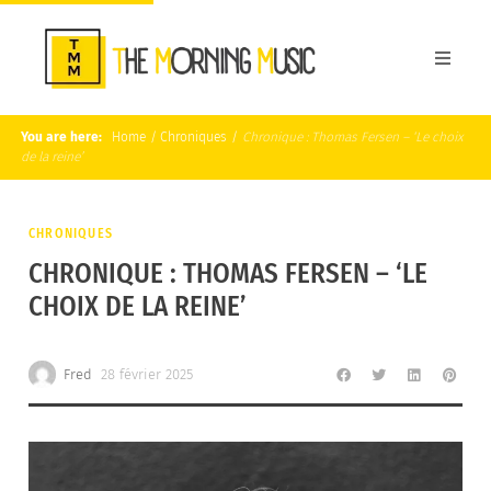
You are here:
Home
/
Chroniques
/
Chronique : Thomas Fersen – ‘Le choix
de la reine’
CHRONIQUES
CHRONIQUE : THOMAS FERSEN – ‘LE
CHOIX DE LA REINE’
Fred
28 février 2025