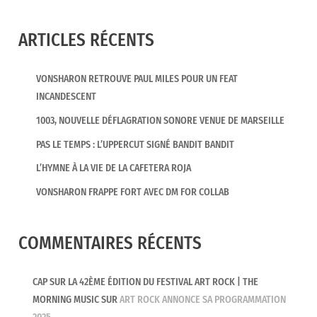
My Name
, sublime performance vocale et vibrant
hommage à ses grands-parents aujourd’hui
ARTICLES RÉCENTS
disparus, il prouve, à l’image d’un
Chris Martin
avant lui, sa capacité à produire qui marquent une
VONSHARON RETROUVE PAUL MILES POUR UN FEAT
époque et des chefs-d’œuvre symphoniques à la
INCANDESCENT
portée intemporelle.
1003, NOUVELLE DÉFLAGRATION SONORE VENUE DE MARSEILLE
PAS LE TEMPS : L’UPPERCUT SIGNÉ BANDIT BANDIT
L’HYMNE À LA VIE DE LA CAFETERA ROJA
VONSHARON FRAPPE FORT AVEC DM FOR COLLAB
COMMENTAIRES RÉCENTS
CAP SUR LA 42ÈME ÉDITION DU FESTIVAL ART ROCK | THE
MORNING MUSIC
SUR
ART ROCK ANNONCE SA PROGRAMMATION