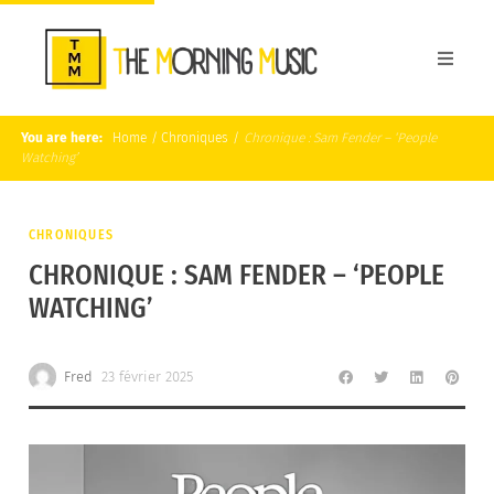
You are here:
Home
/
Chroniques
/
Chronique : Sam Fender – ‘People
Watching’
CHRONIQUES
CHRONIQUE : SAM FENDER – ‘PEOPLE
WATCHING’
Fred
23 février 2025