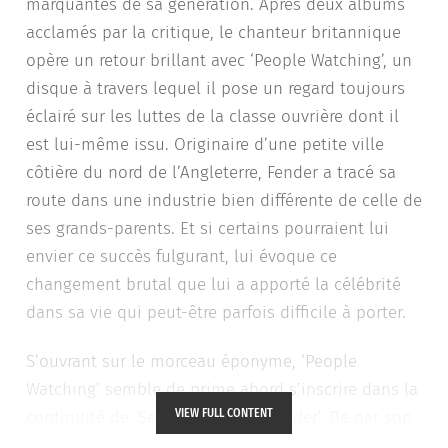
marquantes de sa génération. Après deux albums
acclamés par la critique, le chanteur britannique
opère un retour brillant avec ‘People Watching’, un
disque à travers lequel il pose un regard toujours
éclairé sur les luttes de la classe ouvrière dont il
est lui-même issu. Originaire d’une petite ville
côtière du nord de l’Angleterre, Fender a tracé sa
route dans une industrie bien différente de celle de
ses grands-parents. Et si certains pourraient lui
envier ce succès fulgurant, lui évoque ce
changement brutal que lui a apporté la célébrité
dans sa vie qui peut-être parfois difficile à porter.
S’ouvrant sur le morceau éponyme, ‘People
Watching’ semble de prime abord s’inscrire dans la
VIEW FULL CONTENT
continuité de ‘Seventeen Going Under’. De par son
énergie et son phrasé, l’influence de
Bruce