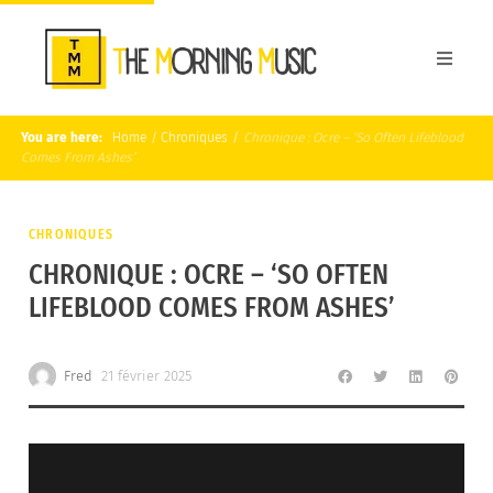
You are here:
Home
/
Chroniques
/
Chronique : Ocre – ‘So Often Lifeblood
Comes From Ashes’
CHRONIQUES
CHRONIQUE : OCRE – ‘SO OFTEN
LIFEBLOOD COMES FROM ASHES’
Fred
21 février 2025