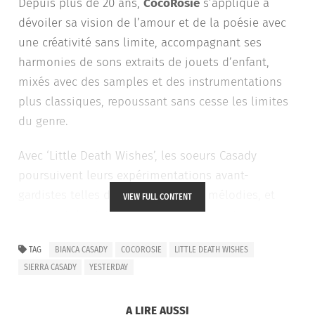
Depuis plus de 20 ans,
CocoRosie
s’applique à
dévoiler sa vision de l’amour et de la poésie avec
une créativité sans limite, accompagnant ses
harmonies de sons extraits de jouets d’enfant,
mixés avec des samples et des instrumentations
plus classiques, repoussant sans cesse les limites
du genre.
Avec ‘Little Death Wishes’, les soeurs Casady
poursuivent leurs expérimentations avant-
gardistes telles des bricoleuses de mélodies, et
VIEW FULL CONTENT
explorent des thèmes aussi passionnants que
complexes tels que les difficultés générationnelles
TAG
BIANCA CASADY
COCOROSIE
LITTLE DEATH WISHES
des femmes et les réalités brisées de leurs vies, la
SIERRA CASADY
YESTERDAY
nature précaire et précieuse de l’être humain, le fait
d’être trompé par l’amour, et un dernier souhait
A LIRE AUSSI
d’être intact.