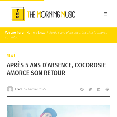
You are here:
Home
/
News
/
Après 5 ans d’absence, CocoRosie amorce
son retour
NEWS
APRÈS 5 ANS D’ABSENCE, COCOROSIE
AMORCE SON RETOUR
Fred
14 février 2025