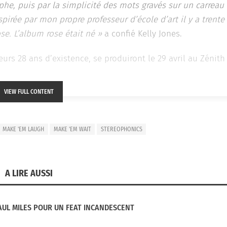
graphe, puis par la simplicité des mots gravés sur un carreau
nspirée par mon propre professeur d’école d’art il y a trente
ose. L’album rose était né »
a confié Kelly Jones.
eurs 28 ans d’existence, se produiront le 29 avril au Zénith
VIEW FULL CONTENT
MAKE 'EM LAUGH
MAKE 'EM WAIT
STEREOPHONICS
A LIRE AUSSI
UL MILES POUR UN FEAT INCANDESCENT