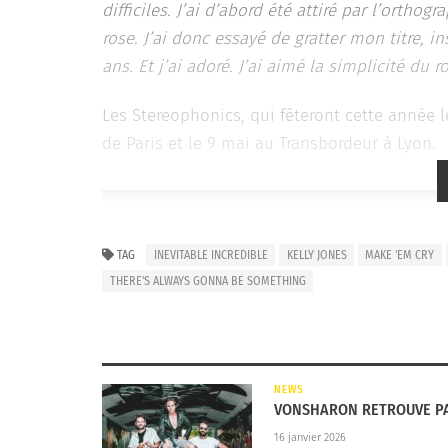
difficiles. J’ai d’abord été attiré par l’ortho
rose. J’ai donc essayé de gratter mon titre, i
ans. Et j’ai adoré. J’ai aimé la simplicité du r
Les Stereophonics, qui fêteront cette année l
de Paris et le 9 mai au Transbordeur à Lyon.
TAG
INEVITABLE INCREDIBLE
KELLY JONES
MAKE 'EM CRY
THERE'S ALWAYS GONNA BE SOMETHING
NEWS
VONSHARON RETROUVE PA
16 janvier 2026