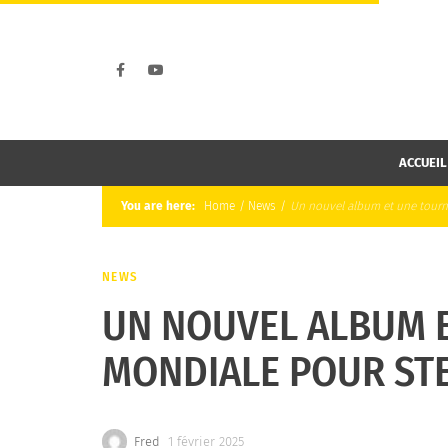
ACCUEIL
You are here:
Home
/
News
/
Un nouvel album et une tour
NEWS
UN NOUVEL ALBUM 
MONDIALE POUR ST
Fred
1 février 2025