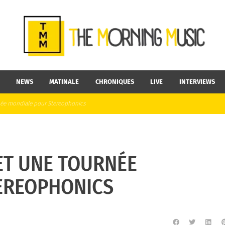
NEWS
MATINALE
CHRONIQUES
LIVE
INTERVIEWS
née mondiale pour Stereophonics
ET UNE TOURNÉE
EREOPHONICS