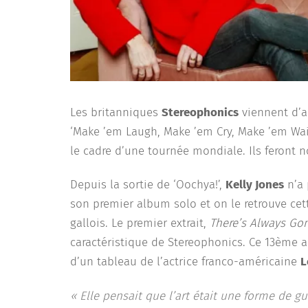
Les britanniques
Stereophonics
viennent d’a
‘Make ’em Laugh, Make ’em Cry, Make ’em Wait
le cadre d’une tournée mondiale. Ils feront 
Depuis la sortie de ‘Oochya!’,
Kelly Jones
n’a 
son premier album solo et on le retrouve c
gallois. Le premier extrait,
There’s Always Go
caractéristique de Stereophonics. Ce 13ème a
d’un tableau de l’actrice franco-américaine
L
« Elle pensait que l’art était une forme de 