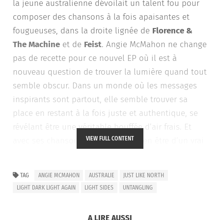
la jeune australienne dévoilait un talent fou pour
composer des chansons à la fois apaisantes et
fougueuses, dans la droite lignée de
Florence &
The Machine
et de
Feist
. Angie McMahon ne change
pas de recette pour ce nouvel EP où il est à
nouveau question de trouver la lumière quand tout
semble obscur. Dans un monde où les messages
inspirants sont partout, elle semble trouver sa
place en restant à la fois juste et authentique, se
révélant être une véritable bouffée d’air frais. Et
VIEW FULL CONTENT
avec ses chansons, elle pourrait bien être d’un vrai
soutien pour tous ceux qui en ont besoin.
TAG
ANGIE MCMAHON
AUSTRALIE
JUST LIKE NORTH
Dans son nouveau titre
Untangling
, elle raconte
LIGHT DARK LIGHT AGAIN
LIGHT SIDES
UNTANGLING
ainsi comment elle s’est démêlée d’une personne
qui lui était très proche et l’enregistrer n’a pas été
A LIRE AUSSI
une formalité : «
Il parle de quelqu’un qui est