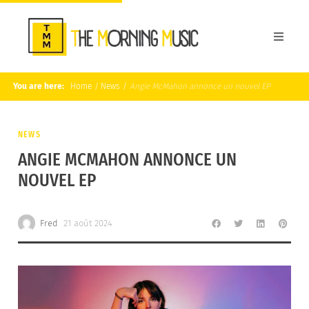
You are here:
Home
/
News
/
Angie McMahon annonce un nouvel EP
NEWS
ANGIE MCMAHON ANNONCE UN
NOUVEL EP
Fred
21 août 2024