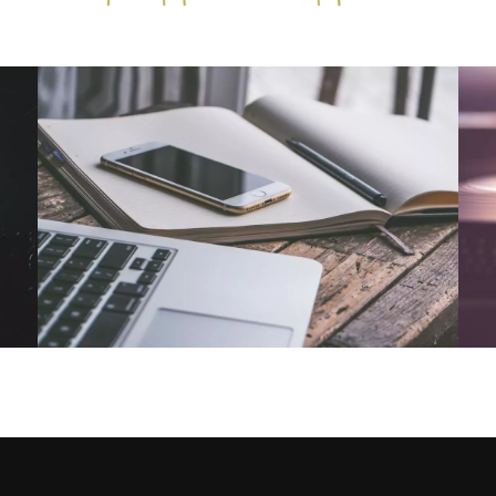
ans cet EP. Je trouve qu’il faut faire confiance à la vie. Pou
elque chose qui m’émeut beaucoup chez les autres, quand
s que je ne connais pas. Je m’accroche souvent à ça. J’ai
 personnes qui ont des histoires tragiques, je me rends
est vraiment grave. C’était ça aussi le message que je
m’évade
qui traite des violences faites aux femmes, un suje
aiment une urgence au moment d’écrire cette chanson. Je
n, de la douleur, et c’est évidemment un sujet qui me tient
n est assez particulière. Il y a comme une forme d’exutoir
NOUS CONTACTER
son. Je pense avoir grandit dans une famille où on parlait 
e ça depuis que je suis enfant. Il y a eu tout le
rmit aux langues de se délier et qui a fait beaucoup de