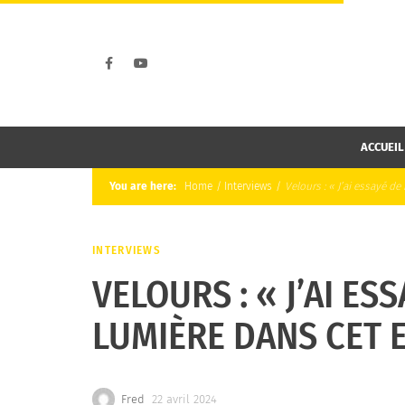
ACCUEIL
You are here:
Home
/
Interviews
/
Velours : « J’ai essayé de
INTERVIEWS
VELOURS : « J’AI ES
LUMIÈRE DANS CET 
Fred
22 avril 2024