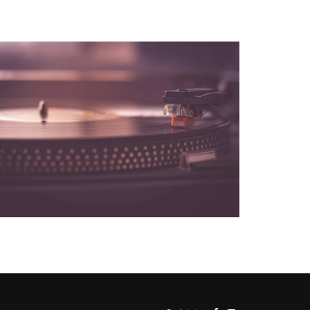
r
t
e
NOS PARTENAIRES
de