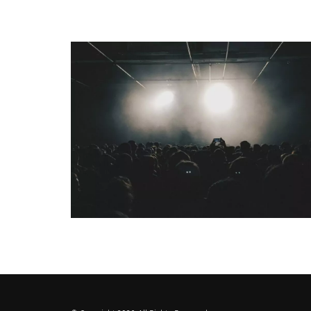
Velours
: J’ai essayé de mettre de la lumière d
moi, la résilience est une qualité. C’est qu
j’entends par exemple des témoignages de gen
l’impression qu’en écoutant les récits de ces
compte qu’on se relève de tout et que rien n’
voulais transmettre.
TMM : Dans cet EP, il y a cette chanson
Et je 
qui te tient à cœur de dénoncer.
Velours
: Oui, et pour le coup, il y avait vr
pense qu’il y a dans celle-ci de la frustratio
beaucoup à cœur. C’est vrai que cette chanso
QUI SOMMES-NOUS ?
à créer des histoires et les raconter en chan
ces choses là, donc je me suis construit comm
mouvement Me Too après qui a évidemment pe