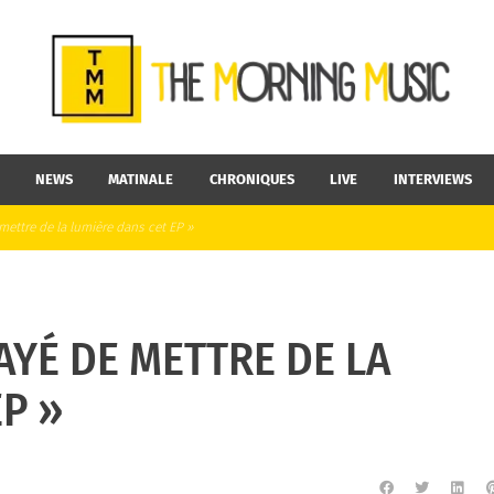
NEWS
MATINALE
CHRONIQUES
LIVE
INTERVIEWS
 mettre de la lumière dans cet EP »
SAYÉ DE METTRE DE LA
EP »