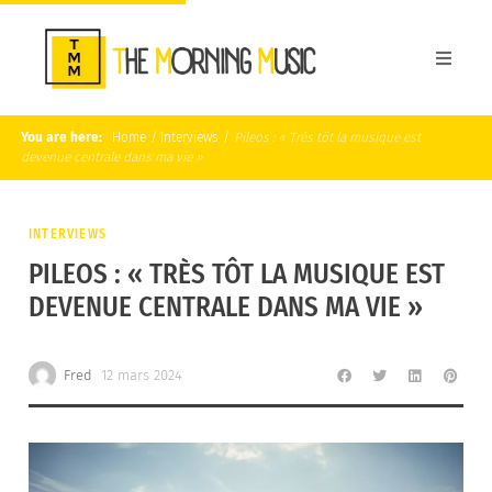
You are here:
Home
/
Interviews
/
Pileos : « Très tôt la musique est
devenue centrale dans ma vie »
INTERVIEWS
PILEOS : « TRÈS TÔT LA MUSIQUE EST
DEVENUE CENTRALE DANS MA VIE »
Fred
12 mars 2024