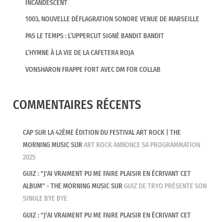
INCANDESCENT
1003, NOUVELLE DÉFLAGRATION SONORE VENUE DE MARSEILLE
Pileos
: Le plus dur c’est d’accepter que ça ne l’est
jamais. C’est une décision purement arbitraire
PAS LE TEMPS : L’UPPERCUT SIGNÉ BANDIT BANDIT
quand on est en studio et qu’on se dit qu’il faut
L’HYMNE À LA VIE DE LA CAFETERA ROJA
arrêter et avancer parce qu’il n’y a pas vraiment
VONSHARON FRAPPE FORT AVEC DM FOR COLLAB
d’éléments tangibles. Le fait de jouer les chansons
en live permet de les faire évoluer. Je veux pouvoir
COMMENTAIRES RÉCENTS
proposer une expérience qui est différente pour
que les gens qui viennent me voir en concert ne
viennent pas juste écouter l’EP sur des grosses
CAP SUR LA 42ÈME ÉDITION DU FESTIVAL ART ROCK | THE
MORNING MUSIC
SUR
ART ROCK ANNONCE SA PROGRAMMATION
enceintes. C’est ça qui est un peu magique dans la
2025
musique, c’est de pouvoir chanter une chanson dix
ans plus tard et de pouvoir offrir d’autres versions.
GUIZ : "J'AI VRAIMENT PU ME FAIRE PLAISIR EN ÉCRIVANT CET
ALBUM" - THE MORNING MUSIC
SUR
GUIZ DE TRYO PRÉSENTE SON
A la fois, il y a cette dimension éternelle dans le
SINGLE BYE BYE
fait de mettre une chanson sur un support
physique pour que les gens puissent l’écouter
GUIZ : "J'AI VRAIMENT PU ME FAIRE PLAISIR EN ÉCRIVANT CET