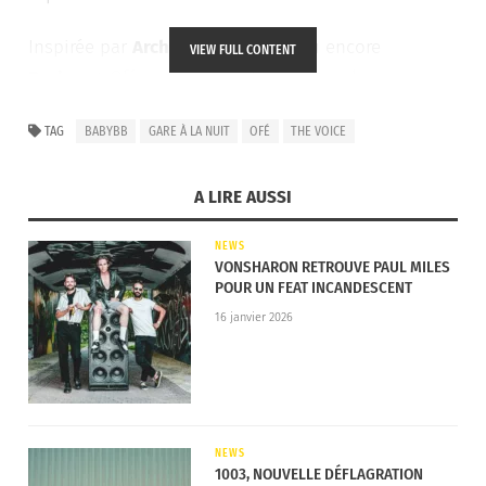
Inspirée par
Archive
,
Radiohead
ou encore
VIEW FULL CONTENT
Bashung
, Ofé captive lors de chacune de ses
sorties avec ce côté électrisant qui fait son charme.
TAG
BABYBB
GARE À LA NUIT
OFÉ
THE VOICE
Découvrez dès à présent
babyBB
:
A LIRE AUSSI
NEWS
VONSHARON RETROUVE PAUL MILES
POUR UN FEAT INCANDESCENT
16 janvier 2026
NEWS
1003, NOUVELLE DÉFLAGRATION