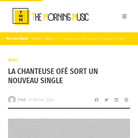
You are here:
Home
/
News
/
La chanteuse Ofé sort un nouveau single
NEWS
LA CHANTEUSE OFÉ SORT UN
NOUVEAU SINGLE
Fred
21 février 2024