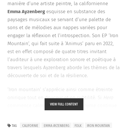
manière d’une artiste peintre, la californienne
Emma Ayzenberg
esquisse en substance des
paysages musicaux se servant d’une palette de
sons et de mélodies aux nappes variées pour
engager la réflexion et l’introspection. Son EP ‘Iron
Mountain’, qui fait suite à ‘Animus’ paru en 2022,
est en effet composé de quatre titres invitant
l’auditeur à une exploration sonore et poétique à
travers lesquels Ayzenberg aborde les thèmes de la
découverte de soi et de la résilience.
‘Iron mountain’ s’apprécie ainsi comme étreinte
onirique tout en douceur et en subtilité. Si
Hero
VIEW FULL CONTENT
commence calmement, le titre éponyme continue
sur la même lignée, nous invitant à plonger encore
davantage dans un univers rêveur et apaisant où la
TAG
CALIFORNIE
EMMA AYZENBERG
FOLK
IRON MOUNTAIN