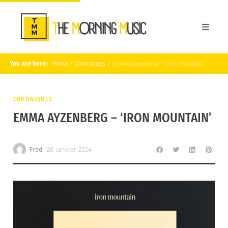
You are here:
Home
/
Chroniques
/
Emma Ayzenberg – ‘Iron Mountain’
CHRONIQUES
EMMA AYZENBERG – ‘IRON MOUNTAIN’
Fred
26 janvier 2024