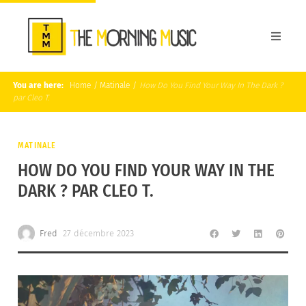
You are here:
Home
/
Matinale
/
How Do You Find Your Way In The Dark ?
par Cleo T.
MATINALE
HOW DO YOU FIND YOUR WAY IN THE
DARK ? PAR CLEO T.
Fred
27 décembre 2023