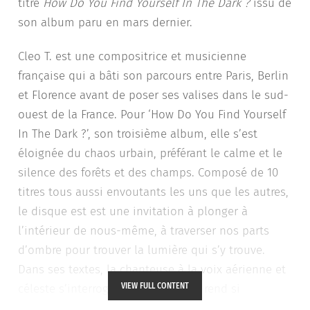
titre
How Do You Find Yourself In The Dark
?
issu de
son album paru en mars dernier.
Cleo T. est une compositrice et musicienne
française qui a bâti son parcours entre Paris, Berlin
et Florence avant de poser ses valises dans le sud-
ouest de la France. Pour ‘How Do You Find Yourself
In The Dark ?’, son troisième album, elle s’est
éloignée du chaos urbain, préférant le calme et le
silence des forêts et des champs. Composé de 10
titres tous aussi envoutants les uns que les autres,
le disque est est une invitation à plonger à
l’intérieur de nous-même, à traverser nos parts
d’ombre pour trouver la lumière qui s’y trouve.
Dans ses textes, la chanteuse à la voix aérienne et
VIEW FULL CONTENT
céleste s’interroge sur ce qui nous rend si
différents, si uniques, ouvrant la réflexion sur fond