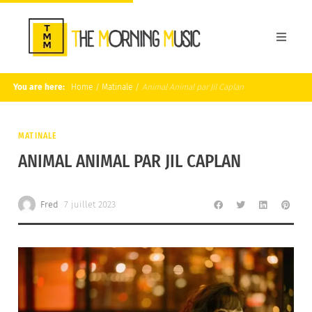
You are here:
Home
/
Matinale
/
Animal Animal par Jil Caplan
MATINALE
ANIMAL ANIMAL PAR JIL CAPLAN
Fred
7 juillet 2023