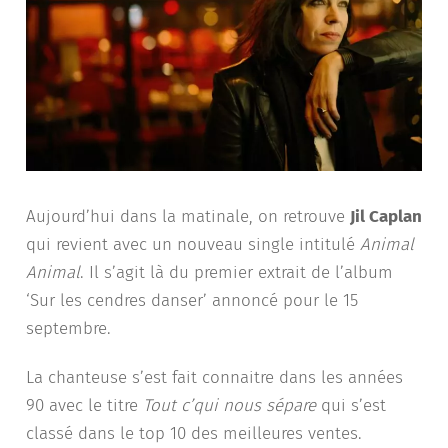
Aujourd’hui dans la matinale, on retrouve
Jil Caplan
qui revient avec un nouveau single intitulé
Animal
Animal
. Il s’agit là du premier extrait de l’album
‘Sur les cendres danser’ annoncé pour le 15
septembre.
La chanteuse s’est fait connaitre dans les années
90 avec le titre
Tout c’qui nous sépare
qui s’est
classé dans le top 10 des meilleures ventes.