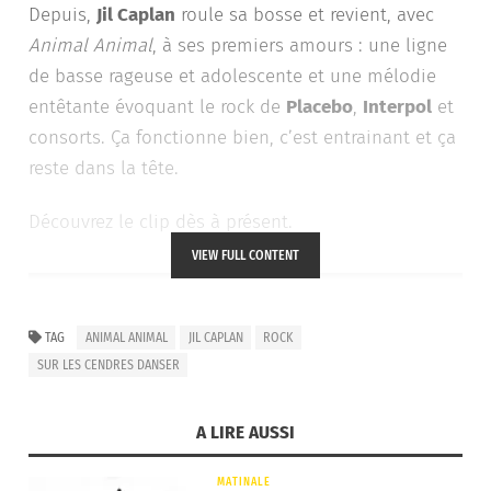
Depuis,
Jil Caplan
roule sa bosse et revient, avec
Animal Animal
, à ses premiers amours : une ligne
de basse rageuse et adolescente et une mélodie
entêtante évoquant le rock de
Placebo
,
Interpol
et
consorts. Ça fonctionne bien, c’est entrainant et ça
reste dans la tête.
Découvrez le clip dès à présent.
VIEW FULL CONTENT
TAG
ANIMAL ANIMAL
JIL CAPLAN
ROCK
SUR LES CENDRES DANSER
A LIRE AUSSI
MATINALE