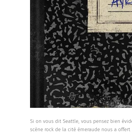
Si on vous dit Seattle, vous pensez bien év
scène rock de la cité émeraude nous a offert 