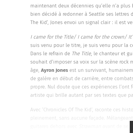
maintenant deux décennies qu’elle n’a plus bri
bien décidé à redonner à Seattle ses lettres
The Kid’, Jones envoi un signal clair : il est ve
I came for the Title/ I came for the crown/ I
suis venu pour le titre, je suis venu pour la 
Dans le refrain de
The Title
, le chanteur et g
souhait d’imposer sa voix sur la scène rock
âge,
Ayron Jones
est un survivant, humainem
de galère en début de carrière, entre combats
propre. Nul doute que ces expériences l’ont 
artiste qui brille autant par ses textes que pa
Avec ‘Chronicles Of The Kid’, raconte ces histo
pleinement, sans aucune façade. Mélangeant 
guitares dehors avec
Strawman
avant de se p