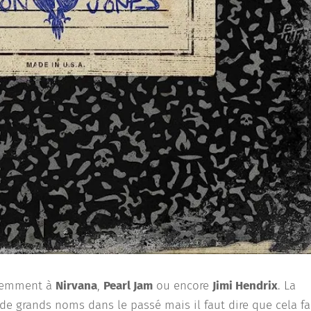
idemment à
Nirvana
,
Pearl Jam
ou encore
Jimi Hendrix
. La
de grands noms dans le passé mais il faut dire que cela fa