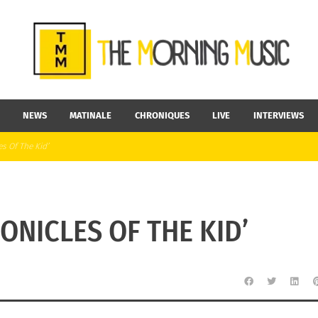
NEWS
MATINALE
CHRONIQUES
LIVE
INTERVIEWS
es Of The Kid’
ONICLES OF THE KID’