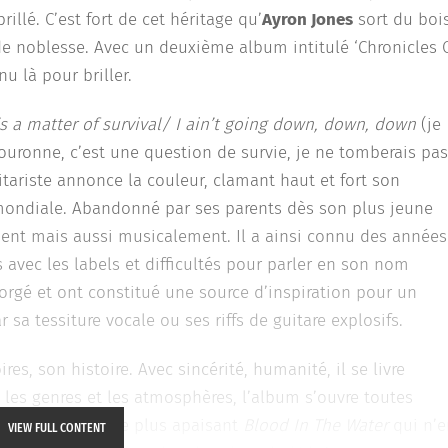
llé. C’est fort de cet héritage qu’
Ayron Jones
sort du bois
 de noblesse. Avec un deuxième album intitulé ‘Chronicles 
nu là pour briller.
t’s a matter of survival/ I ain’t going down, down, down
(je
couronne, c’est une question de survie, je ne tomberais pas
uitariste annonce la couleur, clamant haut et fort son
 mondiale. Abandonné par ses parents dès son plus jeune
ent mais aussi musicalement. Il a ainsi connu des années
 avec les labels et difficultés pour parler en son nom
forgé et ont constitué une source d’inspiration pour un
r sa tessiture vocale ou ses riffs de guitare explosifs.
ires, son histoire. Avec sincérité, humanité, il se livre
les genres et les atmosphères, l’album s’ouvre toutes
oursuivre avec le plus apaisant
Blood In The Water
qui n’e
VIEW FULL CONTENT