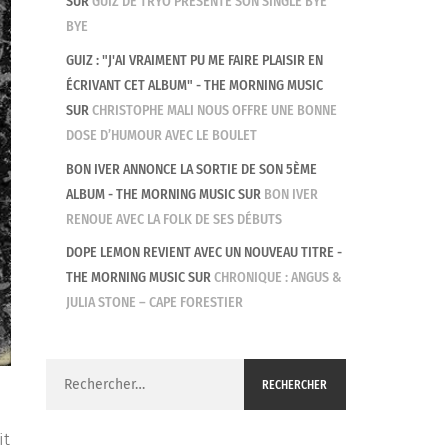
SUR
GUIZ DE TRYO PRÉSENTE SON SINGLE BYE
BYE
GUIZ : "J'AI VRAIMENT PU ME FAIRE PLAISIR EN
ÉCRIVANT CET ALBUM" - THE MORNING MUSIC
SUR
CHRISTOPHE MALI NOUS OFFRE UNE BONNE
DOSE D’HUMOUR AVEC LE BOULET
BON IVER ANNONCE LA SORTIE DE SON 5ÈME
ALBUM - THE MORNING MUSIC
SUR
BON IVER
RENOUE AVEC LA FOLK DE SES DÉBUTS
DOPE LEMON REVIENT AVEC UN NOUVEAU TITRE -
THE MORNING MUSIC
SUR
CHRONIQUE : ANGUS &
JULIA STONE – CAPE FORESTIER
Rechercher :
it