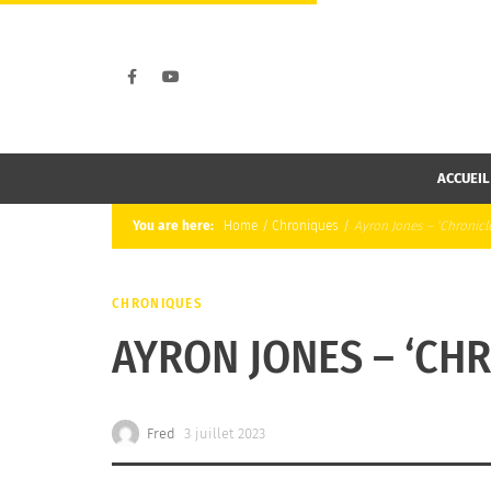
ACCUEIL
You are here:
Home
/
Chroniques
/
Ayron Jones – ‘Chronicl
CHRONIQUES
AYRON JONES – ‘CHR
Fred
3 juillet 2023