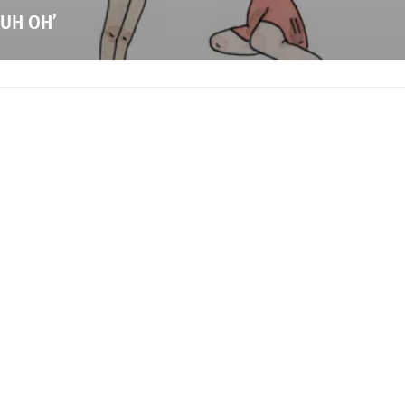
‘UH OH’