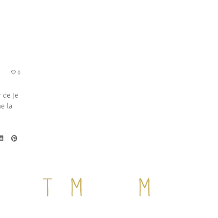
0
r de Je
e la