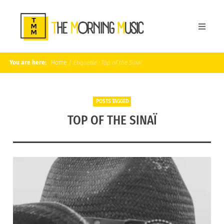
You are here:
Home
/
Étiquette :
Top of the Sinaï
POSTS TAGGED
TOP OF THE SINAÏ