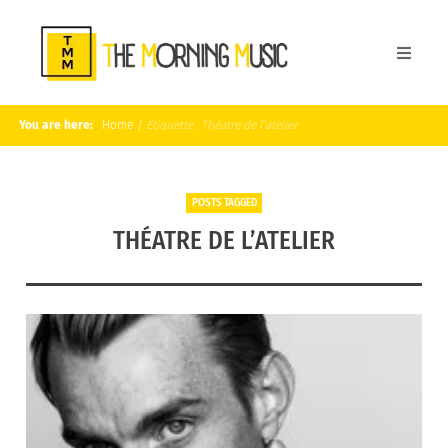
You are here:
Home
/
Étiquette :
Théatre de l’atelier
POSTS TAGGED
THÉATRE DE L’ATELIER