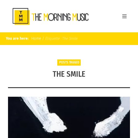
You are here:
Home
/
Étiquette :
The Smile
POSTS TAGGED
THE SMILE