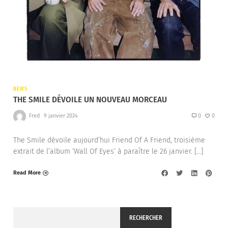
NEWS
THE SMILE DÉVOILE UN NOUVEAU MORCEAU
Fred
9 janvier 2024
0
0
The Smile dévoile aujourd’hui Friend Of A Friend, troisième
extrait de l’album ‘Wall Of Eyes’ à paraître le 26 janvier. […]
Read More
RECHERCHER