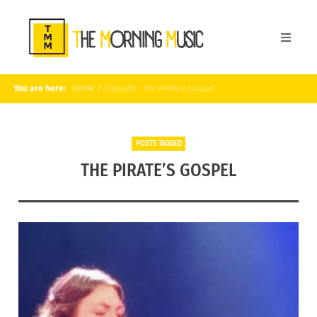
You are here:
Home
/
Étiquette :
The Pirate’s Gospel
POSTS TAGGED
THE PIRATE’S GOSPEL